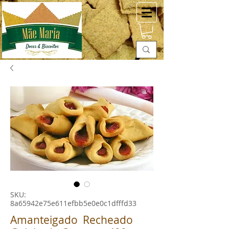
SKU:
8a65942e75e611efbb5e0e0c1dfffd33
Amanteigado Recheado