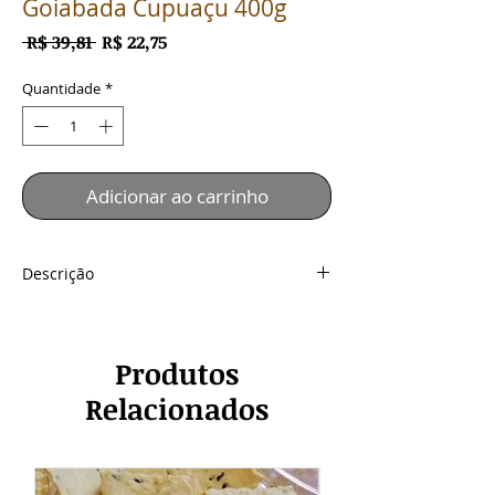
Goiabada Cupuaçu 400g
Preço
Preço
 R$ 39,81 
R$ 22,75
normal
promocional
Quantidade
*
Adicionar ao carrinho
Descrição
Amanteigado Recheado Goiabada
Cupuaçu
POTE 400g R$ 22,75
Produtos
Relacionados